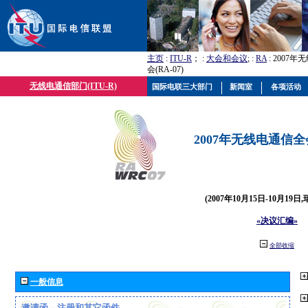
主页
:
ITU-R
； :
大会和会议
; :
RA
: 2007
会(RA-07)
无线电通信部门(ITU-R)
国际电联三大部门
新闻室
各项活动
2007年无线电通信全会(
(2007年10月15日-10月19日
«决议汇编»
全部收缩
一般信息
邀请函、注册和其它函件