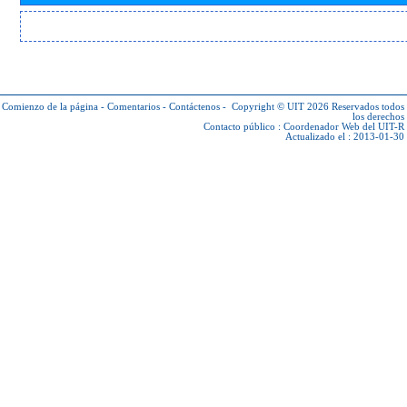
Comienzo de la página
-
Comentarios
-
Contáctenos
-
Copyright © UIT 2026
Reservados todos
los derechos
Contacto público :
Coordenador Web del UIT-R
Actualizado el : 2013-01-30