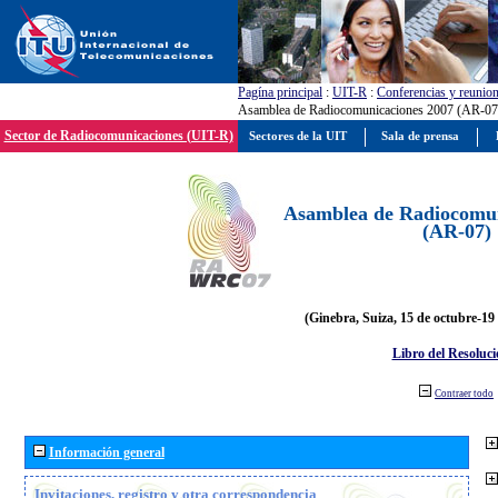
Pagína principal
:
UIT-R
:
Conferencias y reunio
Asamblea de Radiocomunicaciones 2007 (AR-07
Sector de Radiocomunicaciones (UIT-R)
Sectores de la UIT
Sala de prensa
Asamblea de Radiocomun
(AR-07)
(Ginebra, Suiza, 15 de octubre-19
Libro del Resoluci
Contraer todo
Información general
Invitaciones, registro y otra correspondencia