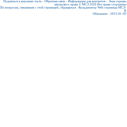
Подняться в верхнюю часть
-
Обратная связь
-
Информация для контактов
-
Знак охраны
авторского права © МСЭ 2026
Все права сохранены
По вопросам, связанным с этой страницей, обращаться :
Координатор Web-страницы МСЭ-
R
Обновлено : 2013-01-30