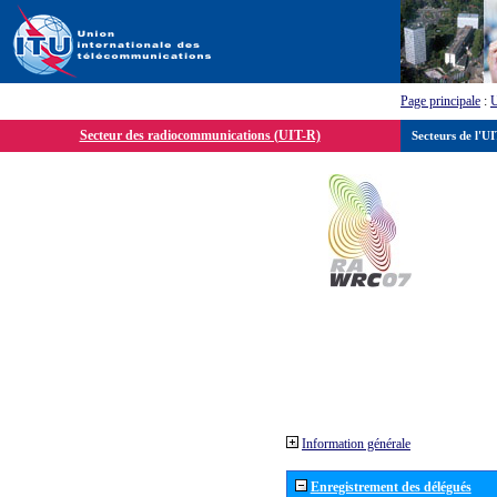
Page principale
:
Secteur des radiocommunications (UIT-R)
Secteurs de l'U
Information générale
Enregistrement des délégués