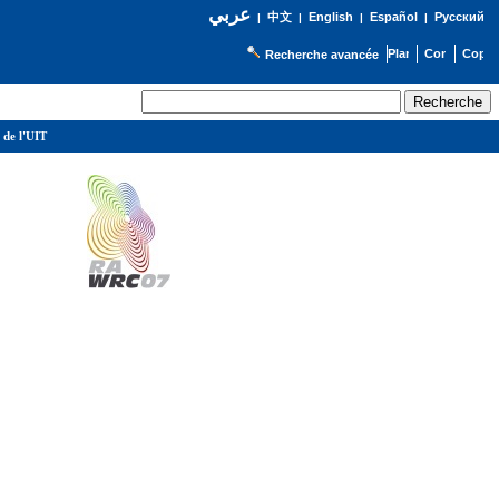
عربي
English
Español
Русский
|
中文
|
|
|
Recherche avancée
 de l'UIT