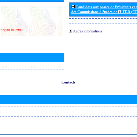
Candidats aux postes de Présidents et 
des Commissions d'études de l'UIT-R (C
Anglais seulement
Autres informations
Contacts