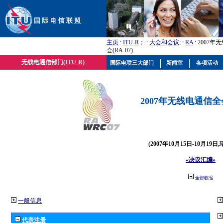
主页
:
ITU-R
； :
大会和会议
; :
RA
: 2007
会(RA-07)
无线电通信部门(ITU-R)
国际电联三大部门
新闻室
各项活动
2007年无线电通信全会(
(2007年10月15日-10月19日
«决议汇编»
全部收缩
一般信息
代表注册