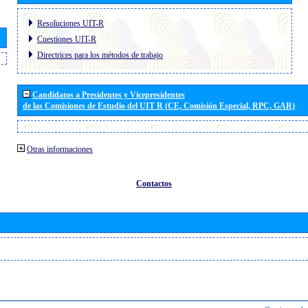
Resoluciones UIT-R
Cuestiones UIT-R
Directrices para los métodos de trabajo
Candidatos a Presidentes y Vicepresidentes
de las Comisiones de Estudio del UIT R (CE, Comisión Especial, RPC, GAR)
Otras informaciones
Contactos