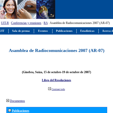
:
UIT-R
:
Conferencias y reuniones
:
RA
: Asamblea de Radiocomunicaciones 2007 (AR-07)
 UIT
Sala de prensa
Eventos
Publicaciones
Estadísticas
Acerca d
Asamblea de Radiocomunicaciones 2007 (AR-07)
(Ginebra, Suiza, 15 de octubre-19 de octubre de 2007)
Libro del Resoluciones
Contraer todo
Documentos
Publicaciones