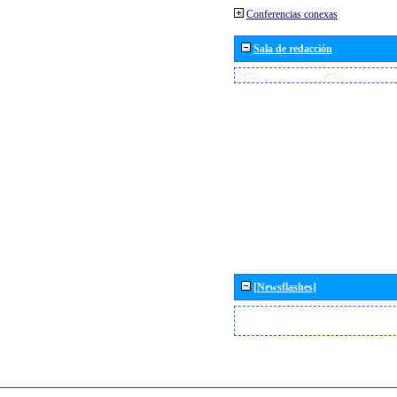
Conferencias conexas
Sala de redacción
[Newsflashes]