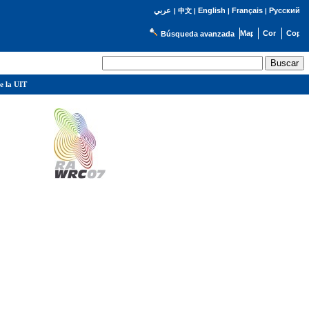
English
Français
Русский
عربي
|
中文
|
|
|
Búsqueda avanzada
e la UIT