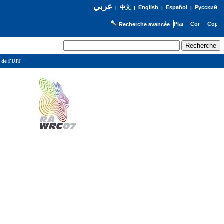
عربي
English
Español
Русский
|
中文
|
|
|
Recherche avancée
 de l'UIT