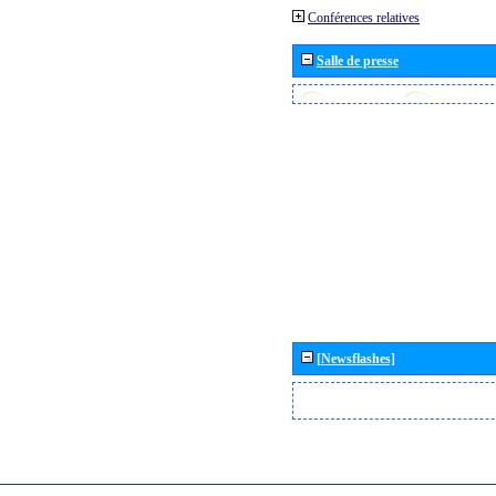
Conférences relatives
Salle de presse
[Newsflashes]