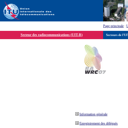
Page principale
:
Secteur des radiocommunications (UIT-R)
Secteurs de l'U
Information générale
Enregistrement des délégués