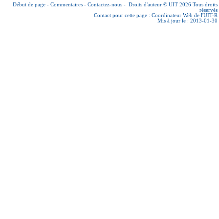
Début de page
-
Commentaires
-
Contactez-nous
-
Droits d'auteur © UIT 2026
Tous droits
réservés
Contact pour cette page :
Coordinateur Web de l'UIT-R
Mis à jour le : 2013-01-30