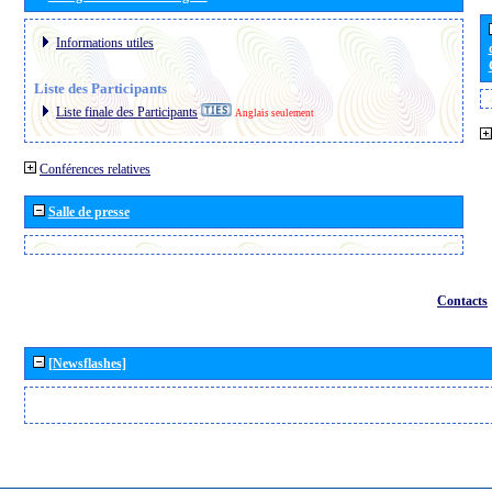
Informations utiles
Liste des Participants
Liste finale des Participants
Anglais seulement
Conférences relatives
Salle de presse
Contacts
[Newsflashes]