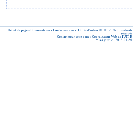
Début de page
-
Commentaires
-
Contactez-nous
-
Droits d'auteur © UIT 2026
Tous droits
réservés
Contact pour cette page :
Coordinateur Web de l'UIT-R
Mis à jour le : 2013-01-30