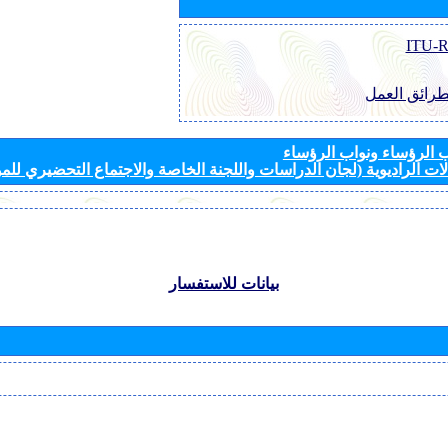
طرائق العمل
الرؤساء ونواب الرؤساء
ات الراديوية (لجان الدراسات واللجنة الخاصة والاجتماع التحضيري للمؤ
بيانات للاستفسار