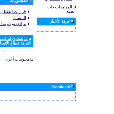
المنشورات
المؤتمرات ذات
الصلة
قرارات القطاع ‏ITU-R
المسائل
غرفة الأخبار
مبادئ توجيهية ل
مرشحون لمناصب 
لأفرقة قطاع الاتصال
معلومات أخرى
[Newsflashes]