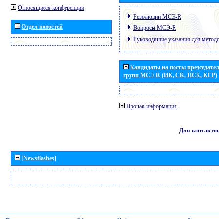
Относящиеся конференции
Резолюции МСЭ-R
Отдел новостей
Вопросы МСЭ-R
Руководящие указания для метод
Кандидаты на посты председател
групп МСЭ-R (ИК, СК, ПСК, КГР)
Прочая информация
Для контакто
[Newsflashes]