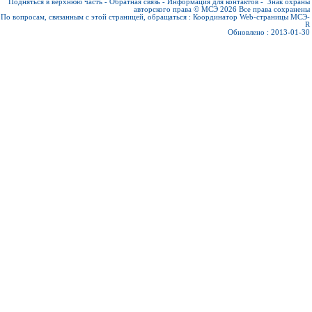
Подняться в верхнюю часть
-
Обратная связь
-
Информация для контактов
-
Знак охраны
авторского права © МСЭ 2026
Все права сохранены
По вопросам, связанным с этой страницей, обращаться :
Координатор Web-страницы МСЭ-
R
Обновлено : 2013-01-30