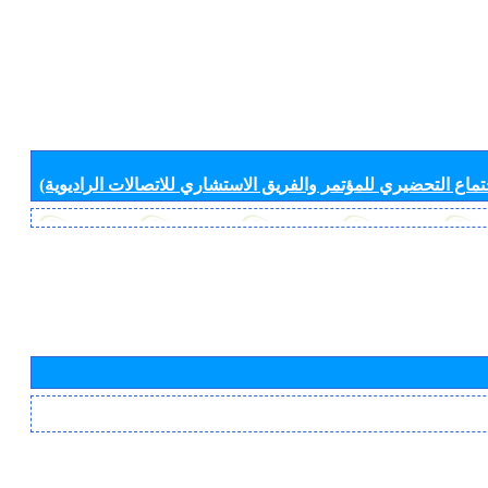
جتماع التحضيري للمؤتمر والفريق الاستشاري للاتصالات الراديوية)