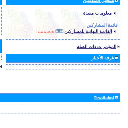
تسجيل المندوبين
معلومات مفيدة
قائمة المشاركين
القائمة النهائية للمشاركين
بالإنكليزية فقط
المؤتمرات ذات الصلة
غرفة الأخبار
[Newsflashes]