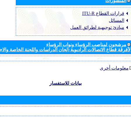
المنشورات
قرارات القطاع ‏ITU-R
المسائل
مبادئ توجيهية لطرائق العمل
مرشحون لمناصب الرؤساء ونواب الرؤساء
لأفرقة قطاع الاتصالات الراديوية (لجان الدراسات واللجنة الخاصة والا
معلومات أخرى
بيانات للاستفسار