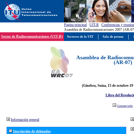
Pagína principal
:
UIT-R
:
Conferencias y reunio
Asamblea de Radiocomunicaciones 2007 (AR-07
Sector de Radiocomunicaciones (UIT-R)
Sectores de la UIT
Sala de prensa
Asamblea de Radiocomun
(AR-07)
(Ginebra, Suiza, 15 de octubre-19
Libro del Resoluci
Contraer todo
Información general
Inscripción de delegados