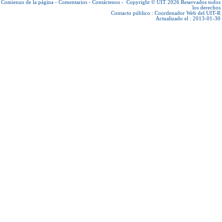
Comienzo de la página
-
Comentarios
-
Contáctenos
-
Copyright © UIT 2026
Reservados todos
los derechos
Contacto público :
Coordenador Web del UIT-R
Actualizado el : 2013-01-30