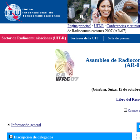
Pagína principal
:
UIT-R
:
Conferencias y reunio
de Radiocomunicaciones 2007 (AR-07)
Sector de Radiocomunicaciones (UIT-R)
Sectores de la UIT
Sala de prensa
Asamblea de Radiocom
(AR-0
(Ginebra, Suiza, 15 de octubre
Libro del Reso
Contraer 
Información general
Inscripción de delegados