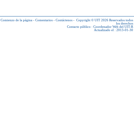
Comienzo de la página
-
Comentarios
-
Contáctenos
-
Copyright © UIT 2026
Reservados todos
los derechos
Contacto público :
Coordenador Web del UIT-R
Actualizado el : 2013-01-30