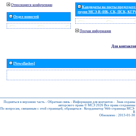
Относящиеся конференции
Кандидаты на посты председател
групп МСЭ-R (ИК, СК, ПСК, КГР)
Отдел новостей
Прочая информация
Для контакто
[Newsflashes]
Подняться в верхнюю часть
-
Обратная связь
-
Информация для контактов
-
Знак охраны
авторского права © МСЭ 2026
Все права сохранены
По вопросам, связанным с этой страницей, обращаться :
Координатор Web-страницы МСЭ-
R
Обновлено : 2013-01-30