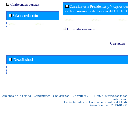
Conferencias conexas
Candidatos a Presidentes y Vicepreside
de las Comisiones de Estudio del UIT R 
Sala de redacción
Otras informaciones
Contactos
[Newsflashes]
Comienzo de la página
-
Comentarios
-
Contáctenos
-
Copyright © UIT 2026
Reservados todos
los derechos
Contacto público :
Coordenador Web del UIT-R
Actualizado el : 2013-01-30