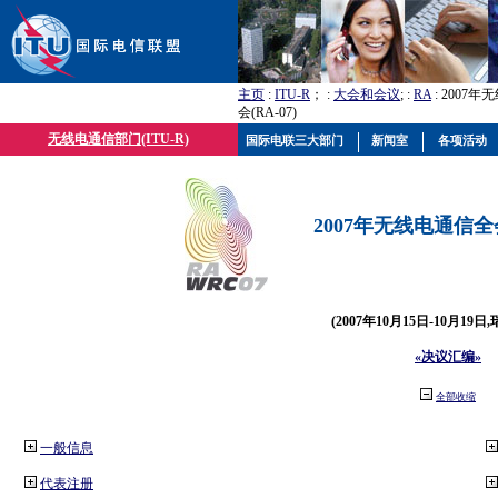
主页
:
ITU-R
； :
大会和会议
; :
RA
: 2007
会(RA-07)
无线电通信部门(ITU-R)
国际电联三大部门
新闻室
各项活动
2007年无线电通信全会(
(2007年10月15日-10月19日
«决议汇编»
全部收缩
一般信息
代表注册