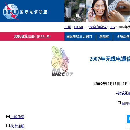
主页
:
ITU-R
； :
大会和会议
; :
RA
: 2007
无线电通信部门(ITU-R)
国际电联三大部门
新闻室
各项活动
2007年无线电通信
(2007年10月15日-10
«决议汇
全部收
一般信息
代表注册