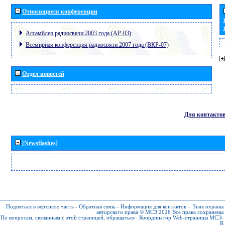
Относящиеся конференции
Ассамблея радиосвязи 2003 года (АР-03)
Всемирная конференция радиосвязи 2007 года (ВКР-07)
Отдел новостей
Для контакто
[Newsflashes]
Подняться в верхнюю часть
-
Обратная связь
-
Информация для контактов
-
Знак охраны
авторского права © МСЭ 2026
Все права сохранены
По вопросам, связанным с этой страницей, обращаться :
Координатор Web-страницы МСЭ-
R