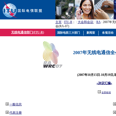
主页
:
ITU-R
； :
大会和会议
; :
RA
: 2007
会(RA-07)
无线电通信部门(ITU-R)
国际电联三大部门
新闻室
各项活动
2007年无线电通信全会(
(2007年10月15日-10月19日
«决议汇编»
全部收缩
一般信息
代表注册