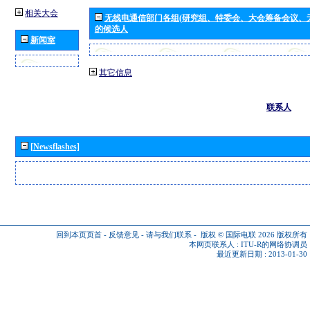
相关大会
无线电通信部门各组(研究组、特委会、大会筹备会议、
的候选人
新闻室
其它信息
联系人
[Newsflashes]
回到本页页首
-
反馈意见
-
请与我们联系
-
版权 © 国际电联 2026
版权所有
本网页联系人 :
ITU-R的网络协调员
最近更新日期 : 2013-01-30