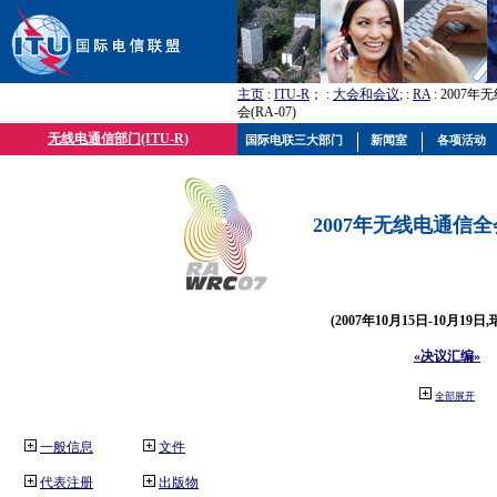
主页
:
ITU-R
； :
大会和会议
; :
RA
: 2007
会(RA-07)
无线电通信部门(ITU-R)
国际电联三大部门
新闻室
各项活动
2007年无线电通信全会(
(2007年10月15日-10月19日
«决议汇编»
全部展开
一般信息
文件
代表注册
出版物