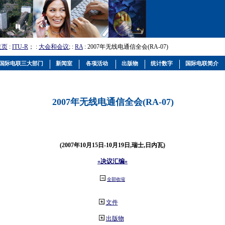
主页
:
ITU-R
； :
大会和会议
; :
RA
: 2007年无线电通信全会(RA-07)
国际电联三大部门
新闻室
各项活动
出版物
统计数字
国际电联简介
2007年无线电通信全会(RA-07)
(2007年10月15日-10月19日,瑞士,日内瓦)
«决议汇编»
全部收缩
文件
出版物