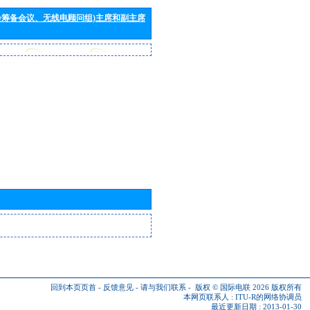
会筹备会议、无线电顾问组)主席和副主席
回到本页页首
-
反馈意见
-
请与我们联系
-
版权 © 国际电联 2026
版权所有
本网页联系人 :
ITU-R的网络协调员
最近更新日期 : 2013-01-30