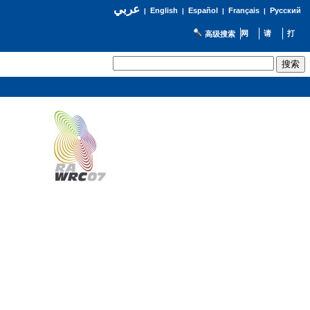
عربي
English
Español
Français
Русский
|
|
|
|
高级搜索