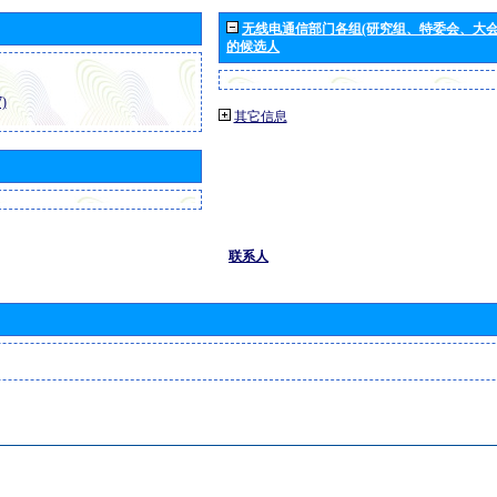
无线电通信部门各组(研究组、特委会、大
的候选人
)
其它信息
联系人