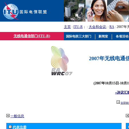
主页
:
ITU-R
； :
大会和会议
; :
RA
: 2007
无线电通信部门(ITU-R)
国际电联三大部门
新闻室
各项活动
2007年无线电通信
(2007年10月15日-10
«决议汇
全部收
一般信息
代表注册