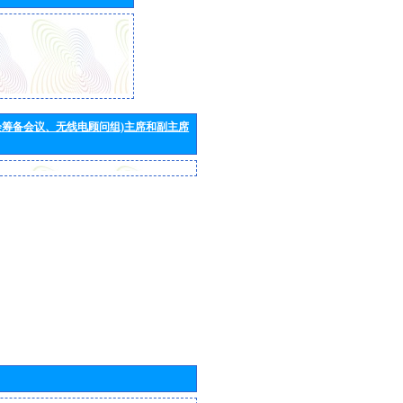
会筹备会议、无线电顾问组)主席和副主席