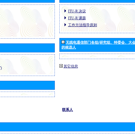
ITU-R 决议
ITU-R 课题
工作方法指导原则
无线电通信部门各组(研究组、特委会、大
的候选人
其它信息
)
联系人