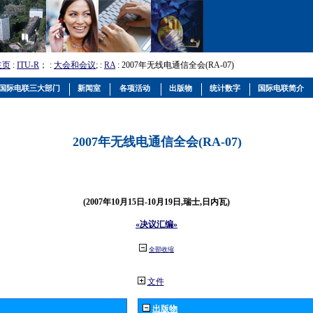
主页
:
ITU-R
； :
大会和会议
; :
RA
: 2007年无线电通信全会(RA-07)
国际电联三大部门
新闻室
各项活动
出版物
统计数字
国际电联简介
2007年无线电通信全会(RA-07)
(2007年10月15日-10月19日,瑞士,日内瓦)
«决议汇编»
全部收缩
文件
出版物