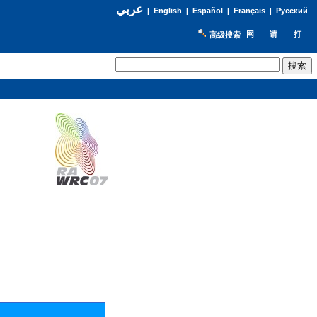
عربي
English
Español
Français
Русский
|
|
|
|
高级搜索