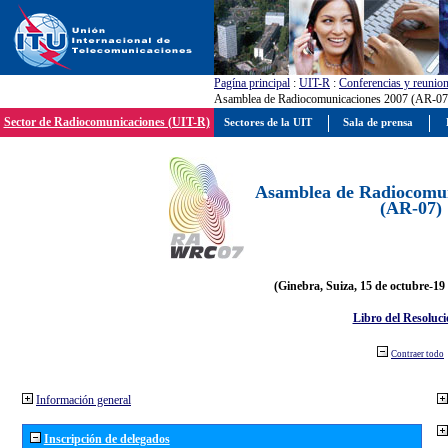
Pagína principal
:
UIT-R
:
Conferencias y reunio
Asamblea de Radiocomunicaciones 2007 (AR-07
Sector de Radiocomunicaciones (UIT-R)
Sectores de la UIT
Sala de prensa
Asamblea de Radiocomun
(AR-07)
(Ginebra, Suiza, 15 de octubre-19
Libro del Resoluci
Contraer todo
Información general
Inscripción de delegados