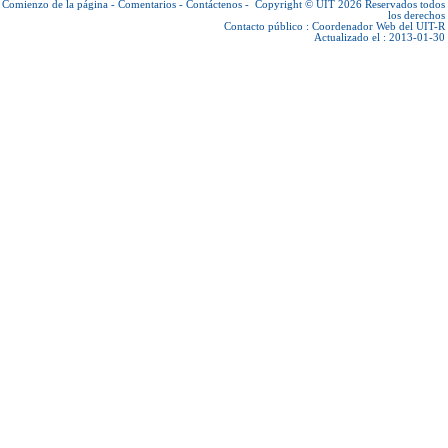
Comienzo de la página
-
Comentarios
-
Contáctenos
-
Copyright © UIT 2026
Reservados todos
los derechos
Contacto público :
Coordenador Web del UIT-R
Actualizado el : 2013-01-30