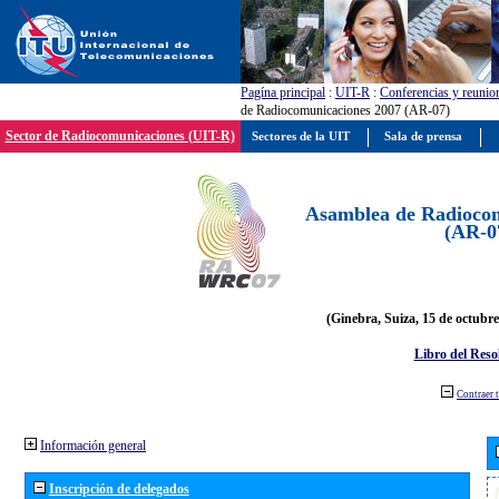
Pagína principal
:
UIT-R
:
Conferencias y reunio
de Radiocomunicaciones 2007 (AR-07)
Sector de Radiocomunicaciones (UIT-R)
Sectores de la UIT
Sala de prensa
Asamblea de Radiocom
(AR-0
(Ginebra, Suiza, 15 de octubre
Libro del Reso
Contraer 
Información general
Inscripción de delegados