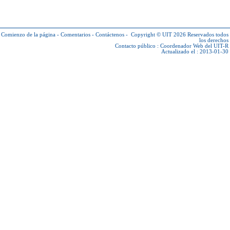
Comienzo de la página
-
Comentarios
-
Contáctenos
-
Copyright © UIT 2026
Reservados todos
los derechos
Contacto público :
Coordenador Web del UIT-R
Actualizado el : 2013-01-30