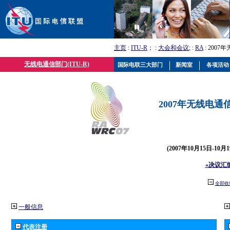
主页
:
ITU-R
； :
大会和会议
; :
RA
: 2007
无线电通信部门(ITU-R)
国际电联三大部门
新闻室
各项活动
2007年无线电通信
(2007年10月15日-10
«决议汇
全部收
一般信息
代表注册