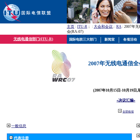
主页
:
ITU-R
； :
大会和会议
; :
RA
: 2007
会(RA-07)
无线电通信部门(ITU-R)
国际电联三大部门
新闻室
各项活动
2007年无线电通信全会(
(2007年10月15日-10月19日
«决议汇编»
全部收缩
一般信息
代表注册