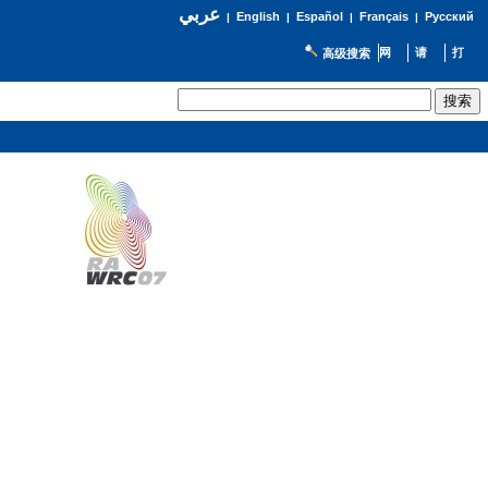
عربي
English
Español
Français
Русский
|
|
|
|
高级搜索