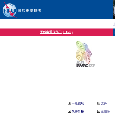
无线电通信部门(ITU-R)
一般信息
文件
代表注册
出版物