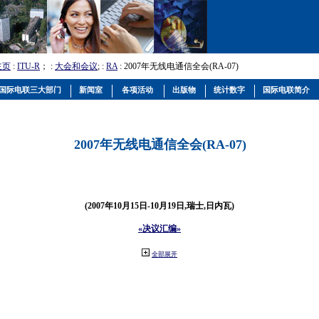
主页
:
ITU-R
； :
大会和会议
; :
RA
: 2007年无线电通信全会(RA-07)
国际电联三大部门
新闻室
各项活动
出版物
统计数字
国际电联简介
2007年无线电通信全会(RA-07)
(2007年10月15日-10月19日,瑞士,日内瓦)
«决议汇编»
全部展开