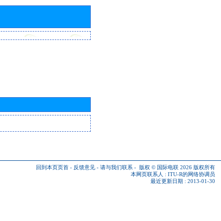
回到本页页首
-
反馈意见
-
请与我们联系
-
版权 © 国际电联 2026
版权所有
本网页联系人 :
ITU-R的网络协调员
最近更新日期 : 2013-01-30