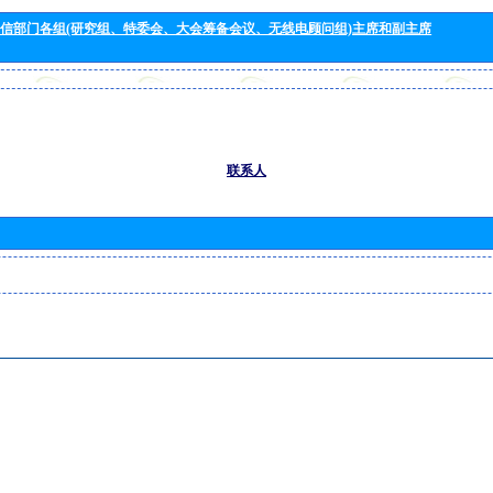
信部门各组(研究组、特委会、大会筹备会议、无线电顾问组)主席和副主席
联系人