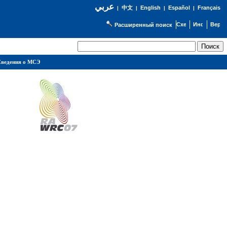
عربي
English
Español
Français
|
中文
|
|
|
Расширенный поиск
ведения о МСЭ