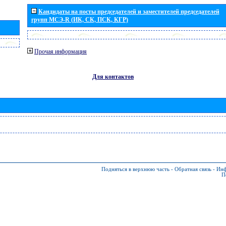
Кандидаты на посты председателей и заместителей председателей
групп МСЭ-R (ИК, СК, ПСК, КГР)
Прочая информация
Для контактов
Подняться в верхнюю часть
-
Обратная связь
-
Инф
П