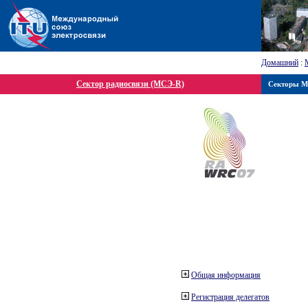
Домашний
:
Сектор радиосвязи (МСЭ-R)
Секторы 
Общая информация
Регистрация делегатов