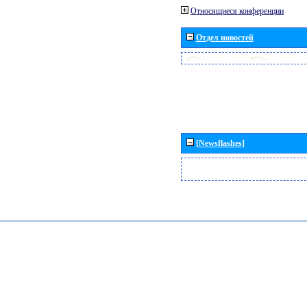
Относящиеся конференции
Отдел новостей
[Newsflashes]