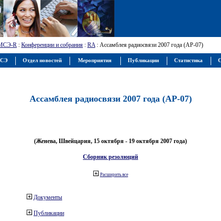
МСЭ-R
:
Конференции и собрания
:
RA
: Ассамблея радиосвязи 2007 года (АР-07)
МСЭ
Отдел новостей
Мероприятия
Публикации
Статистика
С
Ассамблея радиосвязи 2007 года (АР-07)
(Женева, Швейцария, 15 октября - 19 октября 2007 года)
Сборник резолюций
Расширить все
Документы
Публикации