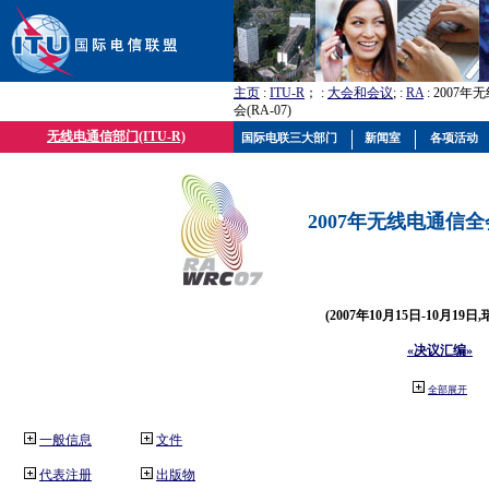
主页
:
ITU-R
； :
大会和会议
; :
RA
: 2007
会(RA-07)
无线电通信部门(ITU-R)
国际电联三大部门
新闻室
各项活动
2007年无线电通信全会(
(2007年10月15日-10月19日
«决议汇编»
全部展开
一般信息
文件
代表注册
出版物