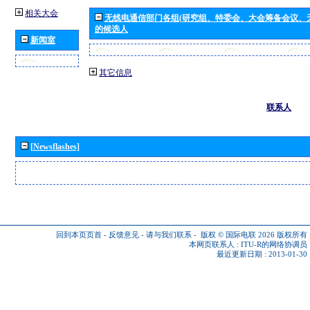
相关大会
无线电通信部门各组(研究组、特委会、大会筹备会议、
的候选人
新闻室
其它信息
联系人
[Newsflashes]
回到本页页首
-
反馈意见
-
请与我们联系
-
版权 © 国际电联 2026
版权所有
本网页联系人 :
ITU-R的网络协调员
最近更新日期 : 2013-01-30