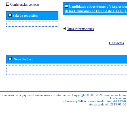
Conferencias conexas
Candidatos a Presidentes y Vicepreside
de las Comisiones de Estudio del UIT R 
Sala de redacción
Otras informaciones
Contactos
[Newsflashes]
Comienzo de la página
-
Comentarios
-
Contáctenos
-
Copyright © UIT 2026
Reservados todos
los derechos
Contacto público :
Coordenador Web del UIT-R
Actualizado el : 2013-01-30