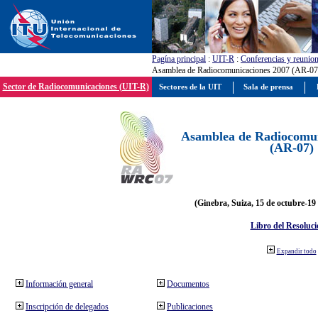
Pagína principal
:
UIT-R
:
Conferencias y reunio
Asamblea de Radiocomunicaciones 2007 (AR-07
Sector de Radiocomunicaciones (UIT-R)
Sectores de la UIT
Sala de prensa
Asamblea de Radiocomun
(AR-07)
(Ginebra, Suiza, 15 de octubre-19
Libro del Resoluci
Expandir todo
Información general
Documentos
Inscripción de delegados
Publicaciones