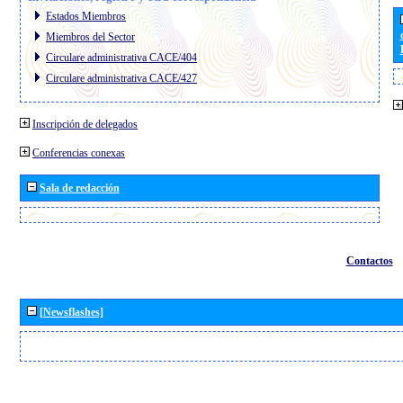
Estados Miembros
Miembros del Sector
Circulare administrativa CACE/404
Circulare administrativa CACE/427
Inscripción de delegados
Conferencias conexas
Sala de redacción
Contactos
[Newsflashes]