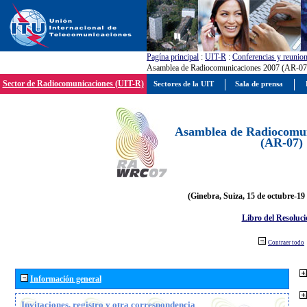
Pagína principal
:
UIT-R
:
Conferencias y reunio
Asamblea de Radiocomunicaciones 2007 (AR-07
Sector de Radiocomunicaciones (UIT-R)
Sectores de la UIT
Sala de prensa
Asamblea de Radiocomun
(AR-07)
(Ginebra, Suiza, 15 de octubre-19
Libro del Resoluci
Contraer todo
Información general
Invitaciones, registro y otra correspondencia