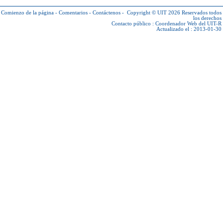
Comienzo de la página
-
Comentarios
-
Contáctenos
-
Copyright © UIT 2026
Reservados todos
los derechos
Contacto público :
Coordenador Web del UIT-R
Actualizado el : 2013-01-30