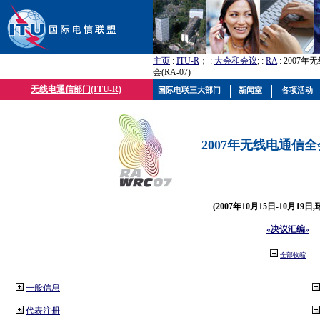
主页
:
ITU-R
； :
大会和会议
; :
RA
: 2007
会(RA-07)
无线电通信部门(ITU-R)
国际电联三大部门
新闻室
各项活动
2007年无线电通信全会(
(2007年10月15日-10月19日
«决议汇编»
全部收缩
一般信息
代表注册