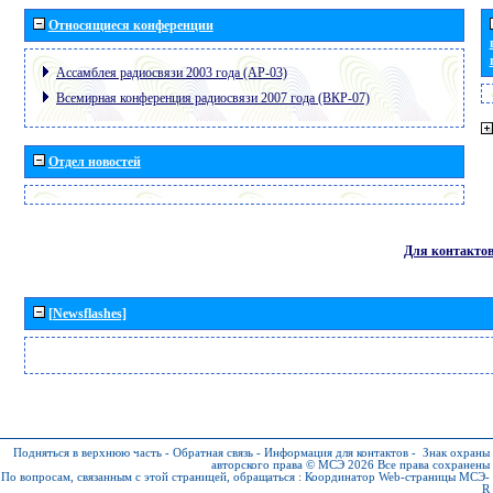
Относящиеся конференции
Ассамблея радиосвязи 2003 года (АР-03)
Всемирная конференция радиосвязи 2007 года (ВКР-07)
Отдел новостей
Для контакто
[Newsflashes]
Подняться в верхнюю часть
-
Обратная связь
-
Информация для контактов
-
Знак охраны
авторского права © МСЭ 2026
Все права сохранены
По вопросам, связанным с этой страницей, обращаться :
Координатор Web-страницы МСЭ-
R