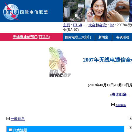
主页
:
ITU-R
； :
大会和会议
; :
RA
: 2007
会(RA-07)
无线电通信部门(ITU-R)
国际电联三大部门
新闻室
各项活动
2007年无线电通信全会(
(2007年10月15日-10月19日
«决议汇编»
全部收缩
一般信息
代表注册