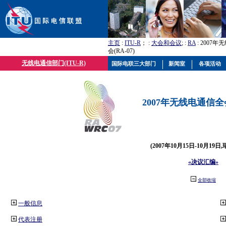
主页
:
ITU-R
； :
大会和会议
; :
RA
: 2007
会(RA-07)
无线电通信部门(ITU-R)
国际电联三大部门
新闻室
各项活动
2007年无线电通信全会(
(2007年10月15日-10月19日
«决议汇编»
全部收缩
一般信息
代表注册