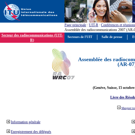
Page principale
:
UIT-R
:
Conférences et réunion
Assemblée des radiocommunications 2007 (AR-
Secteur des radiocommunications (UIT-
Secteurs de l'UIT
Salle de presse
E
R)
Assemblée des radiocom
(AR-07
(Genève, Suisse, 15 octobre
Livre des Résol
Masquer to
Information générale
Enregistrement des délégués