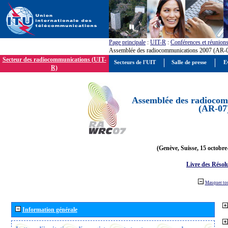
Page principale
:
UIT-R
:
Conférences et réunion
Assemblée des radiocommunications 2007 (AR-
Secteur des radiocommunications (UIT-
Secteurs de l'UIT
Salle de presse
E
R)
Assemblée des radiocom
(AR-07
(Genève, Suisse, 15 octobre
Livre des Résol
Masquer to
Information générale