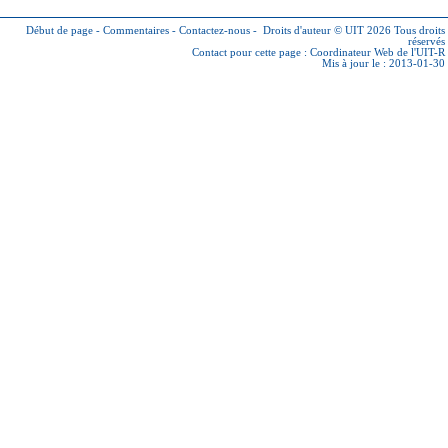
Début de page
-
Commentaires
-
Contactez-nous
-
Droits d'auteur © UIT 2026
Tous droits
réservés
Contact pour cette page :
Coordinateur Web de l'UIT-R
Mis à jour le : 2013-01-30