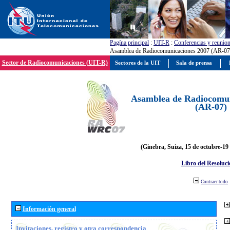
Pagína principal
:
UIT-R
:
Conferencias y reunio
Asamblea de Radiocomunicaciones 2007 (AR-07
Sector de Radiocomunicaciones (UIT-R)
Sectores de la UIT
Sala de prensa
Asamblea de Radiocomun
(AR-07)
(Ginebra, Suiza, 15 de octubre-19
Libro del Resoluci
Contraer todo
Información general
Invitaciones, registro y otra correspondencia