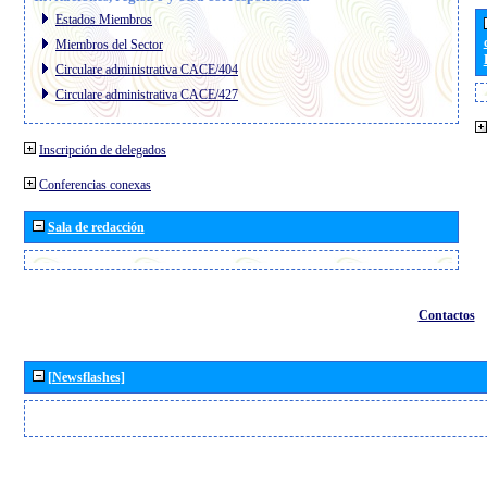
Estados Miembros
Miembros del Sector
Circulare administrativa CACE/404
Circulare administrativa CACE/427
Inscripción de delegados
Conferencias conexas
Sala de redacción
Contactos
[Newsflashes]