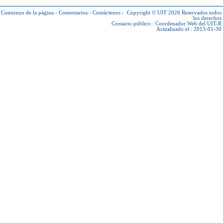
Comienzo de la página
-
Comentarios
-
Contáctenos
-
Copyright © UIT 2026
Reservados todos
los derechos
Contacto público :
Coordenador Web del UIT-R
Actualizado el : 2013-01-30