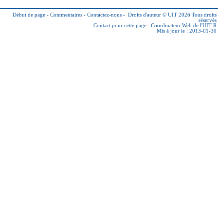
Début de page
-
Commentaires
-
Contactez-nous
-
Droits d'auteur © UIT 2026
Tous droits
réservés
Contact pour cette page :
Coordinateur Web de l'UIT-R
Mis à jour le : 2013-01-30