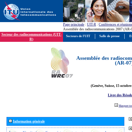
Page principale
:
UIT-R
:
Conférences et réunion
Assemblée des radiocommunications 2007 (AR-
Secteur des radiocommunications (UIT-
Secteurs de l'UIT
Salle de presse
E
R)
Assemblée des radiocom
(AR-07
(Genève, Suisse, 15 octobre
Livre des Résol
Masquer to
Information générale