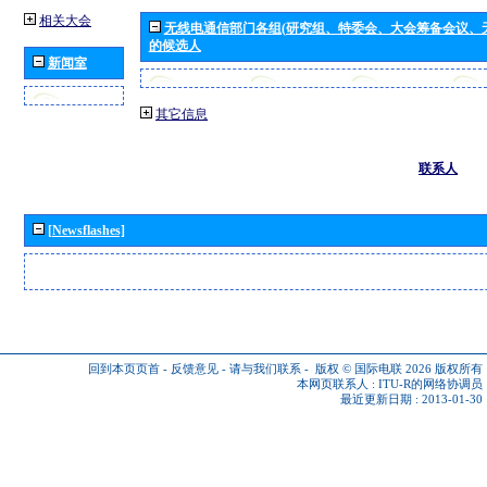
相关大会
无线电通信部门各组(研究组、特委会、大会筹备会议、
的候选人
新闻室
其它信息
联系人
[Newsflashes]
回到本页页首
-
反馈意见
-
请与我们联系
-
版权 © 国际电联 2026
版权所有
本网页联系人 :
ITU-R的网络协调员
最近更新日期 : 2013-01-30