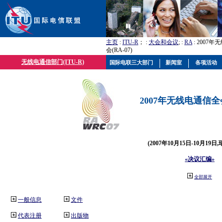
主页
:
ITU-R
； :
大会和会议
; :
RA
: 2007
会(RA-07)
无线电通信部门(ITU-R)
国际电联三大部门
新闻室
各项活动
2007年无线电通信全会(
(2007年10月15日-10月19日
«决议汇编»
全部展开
一般信息
文件
代表注册
出版物