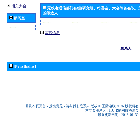
相关大会
无线电通信部门各组(研究组、特委会、大会筹备会议、
的候选人
新闻室
其它信息
联系人
[Newsflashes]
回到本页页首
-
反馈意见
-
请与我们联系
-
版权 © 国际电联 2026
版权所有
本网页联系人 :
ITU-R的网络协调员
最近更新日期 : 2013-01-30