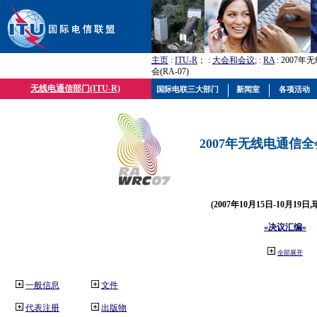
主页
:
ITU-R
； :
大会和会议
; :
RA
: 2007
会(RA-07)
无线电通信部门(ITU-R)
国际电联三大部门
新闻室
各项活动
2007年无线电通信全会(
(2007年10月15日-10月19日
«决议汇编»
全部展开
一般信息
文件
代表注册
出版物