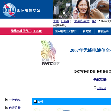
主页
:
ITU-R
； :
大会和会议
; :
RA
: 2007
会(RA-07)
无线电通信部门(ITU-R)
国际电联三大部门
新闻室
各项活动
2007年无线电通信全会(
(2007年10月15日-10月19日
«决议汇编»
全部收缩
一般信息
文件
代表注册