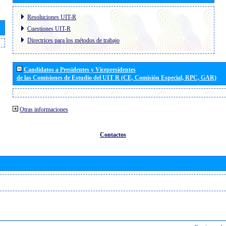
Resoluciones UIT-R
Cuestiones UIT-R
Directrices para los métodos de trabajo
Candidatos a Presidentes y Vicepresidentes
de las Comisiones de Estudio del UIT R (CE, Comisión Especial, RPC, GAR)
Otras informaciones
Contactos