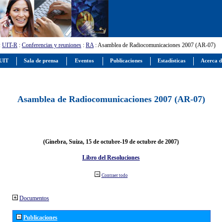
:
UIT-R
:
Conferencias y reuniones
:
RA
: Asamblea de Radiocomunicaciones 2007 (AR-07)
 UIT
Sala de prensa
Eventos
Publicaciones
Estadísticas
Acerca d
Asamblea de Radiocomunicaciones 2007 (AR-07)
(Ginebra, Suiza, 15 de octubre-19 de octubre de 2007)
Libro del Resoluciones
Contraer todo
Documentos
Publicaciones