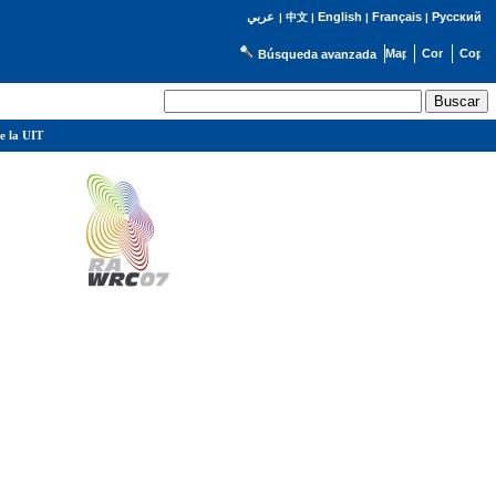
English
Français
Русский
عربي
|
中文
|
|
|
Búsqueda avanzada
e la UIT