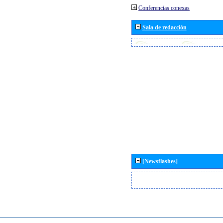
Conferencias conexas
Sala de redacción
[Newsflashes]