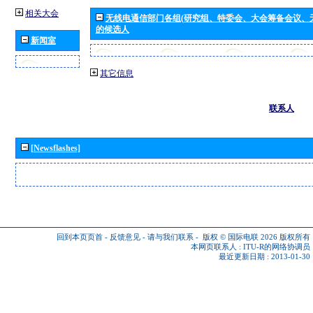
相关大会
无线电通信部门各组(研究组、特委会、大会筹备会议、
的候选人
新闻室
其它信息
联系人
[Newsflashes]
回到本页页首
-
反馈意见
-
请与我们联系
-
版权 © 国际电联 2026
版权所有
本网页联系人 :
ITU-R的网络协调员
最近更新日期 : 2013-01-30