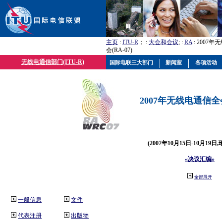
主页
:
ITU-R
； :
大会和会议
; :
RA
: 2007
会(RA-07)
无线电通信部门(ITU-R)
国际电联三大部门
新闻室
各项活动
2007年无线电通信全会(
(2007年10月15日-10月19日
«决议汇编»
全部展开
一般信息
文件
代表注册
出版物