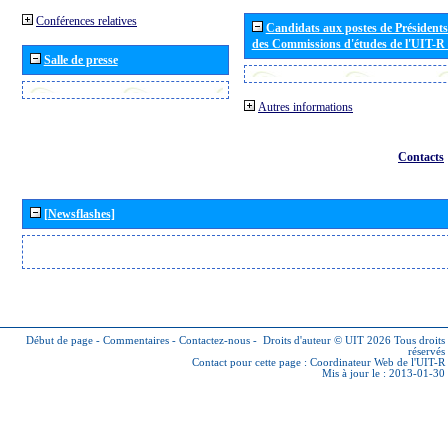
Conférences relatives
Candidats aux postes de Présidents 
des Commissions d'études de l'UIT-R
Salle de presse
Autres informations
Contacts
[Newsflashes]
Début de page
-
Commentaires
-
Contactez-nous
-
Droits d'auteur © UIT 2026
Tous droits
réservés
Contact pour cette page :
Coordinateur Web de l'UIT-R
Mis à jour le : 2013-01-30