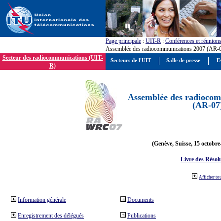
Page principale
:
UIT-R
:
Conférences et réunion
Assemblée des radiocommunications 2007 (AR-
Secteur des radiocommunications (UIT-
Secteurs de l'UIT
Salle de presse
E
R)
Assemblée des radiocom
(AR-07
(Genève, Suisse, 15 octobre
Livre des Résol
Afficher to
Information générale
Documents
Enregistrement des délégués
Publications