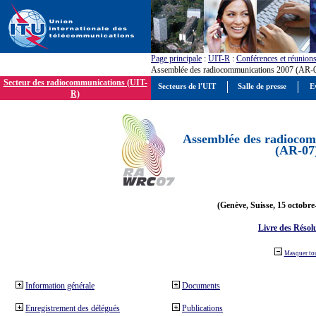
Page principale
:
UIT-R
:
Conférences et réunion
Assemblée des radiocommunications 2007 (AR-
Secteur des radiocommunications (UIT-
Secteurs de l'UIT
Salle de presse
E
R)
Assemblée des radiocom
(AR-07
(Genève, Suisse, 15 octobre
Livre des Résol
Masquer to
Information générale
Documents
Enregistrement des délégués
Publications