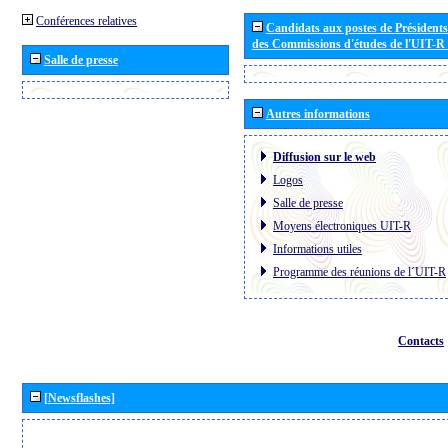
Conférences relatives
Candidats aux postes de Présidents 
des Commissions d'études de l'UIT-R
Salle de presse
Autres informations
Diffusion sur le web
Logos
Salle de presse
Moyens électroniques UIT-R
Informations utiles
Programme des réunions de l´UIT-R
Contacts
[Newsflashes]