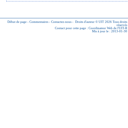
Début de page
-
Commentaires
-
Contactez-nous
-
Droits d'auteur © UIT 2026
Tous droits
réservés
Contact pour cette page :
Coordinateur Web de l'UIT-R
Mis à jour le : 2013-01-30