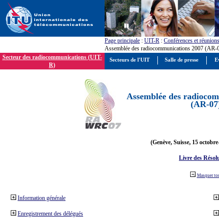
Page principale
:
UIT-R
:
Conférences et réunion
Assemblée des radiocommunications 2007 (AR-
Secteur des radiocommunications (UIT-
Secteurs de l'UIT
Salle de presse
E
R)
Assemblée des radiocom
(AR-07
(Genève, Suisse, 15 octobre
Livre des Résol
Masquer to
Information générale
Enregistrement des délégués