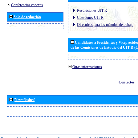
Conferencias conexas
Resoluciones UIT-R
Sala de redacción
Cuestiones UIT-R
Directrices para los métodos de trabajo
Candidatos a Presidentes y Vicepreside
de las Comisiones de Estudio del UIT R 
Otras informaciones
Contactos
[Newsflashes]