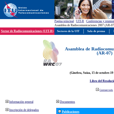
Pagína principal
:
UIT-R
:
Conferencias y reunio
Asamblea de Radiocomunicaciones 2007 (AR-07
Sector de Radiocomunicaciones (UIT-R)
Sectores de la UIT
Sala de prensa
Asamblea de Radiocomun
(AR-07)
(Ginebra, Suiza, 15 de octubre-19
Libro del Resoluci
Contraer todo
Información general
Documentos
Inscripción de delegados
Publicaciones