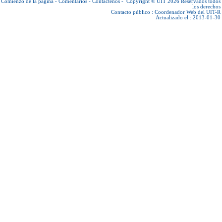
Comienzo de la página
-
Comentarios
-
Contáctenos
-
Copyright © UIT 2026
Reservados todos
los derechos
Contacto público :
Coordenador Web del UIT-R
Actualizado el : 2013-01-30